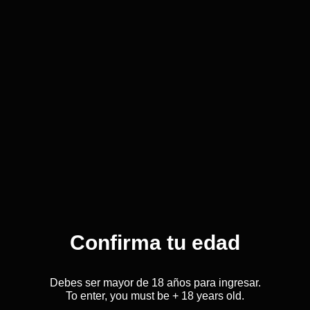
ventas@familiacarbonero.com
Bodeg
Galig
Mendo
Bodeg
s/n- 
Oficin
Rivad
Confirma tu edad
ALIZA TU CONSU
Debes ser mayor de 18 años para ingresar.
To enter, you must be + 18 years old.